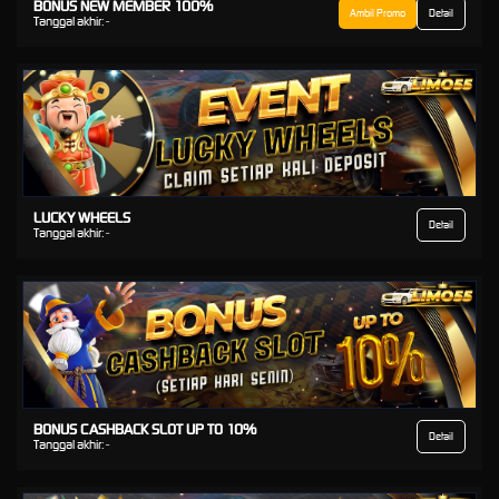
BONUS NEW MEMBER 100%
Ambil Promo
Detail
Tanggal akhir:
-
LUCKY WHEELS
Detail
Tanggal akhir:
-
BONUS CASHBACK SLOT UP TO 10%
Detail
Tanggal akhir:
-