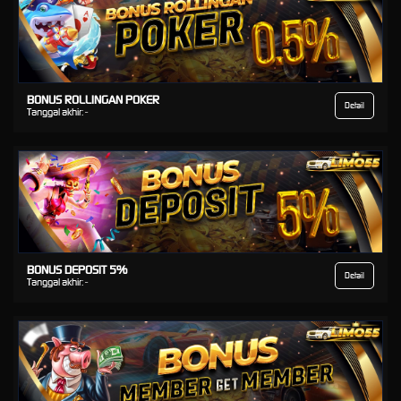
BONUS ROLLINGAN POKER
Detail
Tanggal akhir:
-
BONUS DEPOSIT 5%
Detail
Tanggal akhir:
-