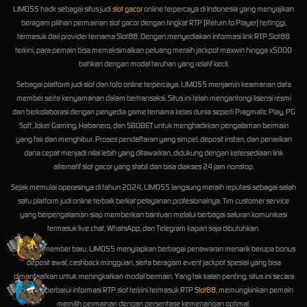
LIMO55 hadir sebagai situs judi
slot gacor
online terpercaya di Indonesia yang menyajikan
beragam pilihan permainan slot gacor dengan tingkat RTP (Return to Player) tertinggi,
termasuk dari provider ternama Slot88. Dengan menyediakan informasi link RTP Slot88
terkini, para pemain bisa memaksimalkan peluang meraih jackpot maxwin hingga x5000
bahkan dengan modal taruhan yang relatif kecil.
Sebagai platform judi slot dan toto online terpercaya, LIMO55 menjamin keamanan data
member serta kenyamanan dalam bertransaksi. Situs ini telah mengantongi lisensi resmi
dan berkolaborasi dengan penyedia game ternama kelas dunia seperti Pragmatic Play, PG
Soft, Joker Gaming, Habanero, dan SBOBET untuk menghadirkan pengalaman bermain
yang fair dan menghibur. Proses pendaftaran yang simpel, deposit instan, dan penarikan
dana cepat menjadi nilai lebih yang ditawarkan, didukung dengan ketersediaan link
alternatif slot gacor yang stabil dan bisa diakses 24 jam nonstop.
Sejak memulai operasinya di tahun 2024, LIMO55 langsung meraih reputasi sebagai salah
satu platform judi online terbaik berkat pelayanan profesionalnya. Tim customer service
yang berpengalaman siap memberikan bantuan melalui berbagai saluran komunikasi
termasuk live chat, WhatsApp, dan Telegram kapan saja dibutuhkan.
Bagi para member baru, LIMO55 menyiapkan berbagai penawaran menarik berupa bonus
deposit awal, cashback mingguan, serta beragam event jackpot spesial yang bisa
dimanfaatkan untuk meningkatkan modal bermain. Yang tak kalah penting, situs ini secara
rutin memperbarui informasi RTP slot terkini termasuk RTP
Slot88
, memungkinkan pemain
memilih permainan dengan persentase kemenangan optimal.