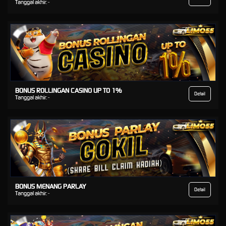
Tanggal akhir:
-
BONUS ROLLINGAN CASINO UP TO 1%
Detail
Tanggal akhir:
-
BONUS MENANG PARLAY
Detail
Tanggal akhir:
-