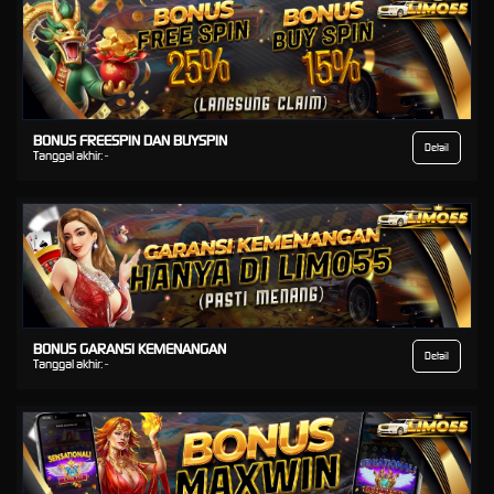
BONUS FREESPIN DAN BUYSPIN
Detail
Tanggal akhir:
-
BONUS GARANSI KEMENANGAN
Detail
Tanggal akhir:
-