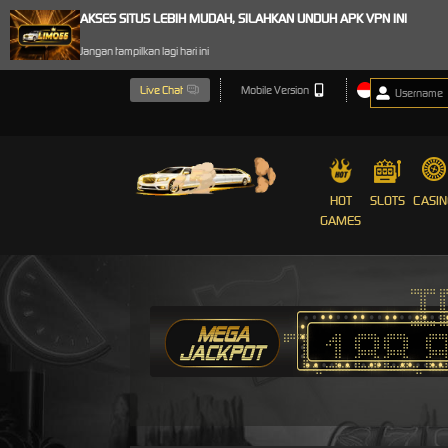
AKSES SITUS LEBIH MUDAH, SILAHKAN UNDUH APK VPN INI
Jangan tampilkan lagi hari ini
Live Chat
Mobile Version
HOT
SLOTS
CASIN
GAMES
I
7,188,