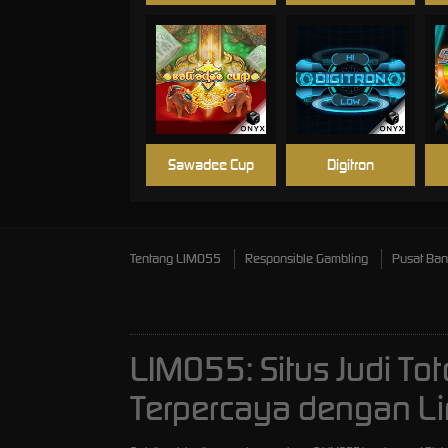
Sawadee Cup
Digitron
Tentang LIMO55
Responsible Gambling
Pusat Ban
LIMO55: Situs Judi Tot
Terpercaya dengan Lin