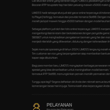
Cari situs slot online yang beneran bayar?
LIMO55
jawabannya! Di sini
Bocoran RTP terupdate tiap hari bikin peluang maxwin x5000 makin
LIMO55 hadir sebagai situs judi
slot gacor
online terpercaya di Indone
to Player) tertinggi, termasuk dari provider ternama Slot88. Dengan 
meraih jackpot maxwin hingga x5000 bahkan dengan modal taruhan yan
Sebagai platform judi slot dan toto online terpercaya, LIMO55 menja
mengantongi lisensi resmi dan berkolaborasi dengan penyedia game t
SBOBET untuk menghadirkan pengalaman bermain yang fair dan mengh
menjadi nilai lebih yang ditawarkan, didukung dengan ketersediaan link
Sejak memulai operasinya di tahun 2024, LIMO55 langsung meraih repu
Tim customer service yang berpengalaman siap memberikan bantuan m
kapan saja dibutuhkan.
Bagi para member baru, LIMO55 menyiapkan berbagai penawaran men
spesial yang bisa dimanfaatkan untuk meningkatkan modal bermain. Yang
termasuk RTP
Slot88
, memungkinkan pemain memilih permainan de
Tunggu apa lagi? Segera daftarkan diri Anda dan nikmati semua keuntu
kemenangan besar hari ini juga. Terima kasih atas kepercayaan Anda 
PELAYANAN
Keunggulan Pelayanan