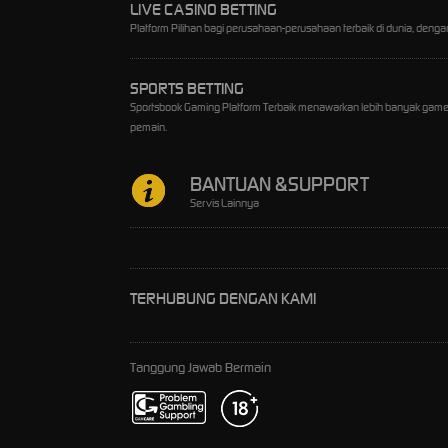
LIVE CASINO BETTING
Platform Pilihan bagi perusahaan-perusahaan terbaik di dunia, denga
SPORTS BETTING
Sportsbook Gaming Platform Terbaik menawarkan lebih banyak game, 
pemain.
BANTUAN &SUPPORT
Servis Lainnya
TERHUBUNG DENGAN KAMI
Tanggung Jawab Bermain