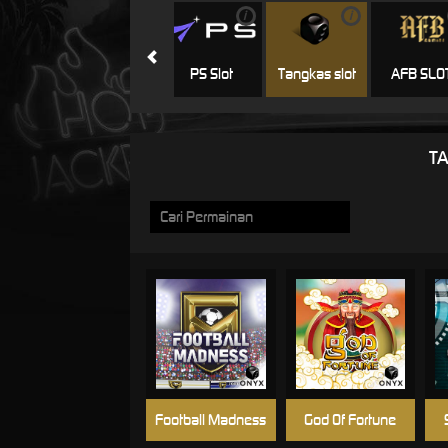
i
i
i
i
Slot
Joker Slot
PS Slot
Tangkas slot
AFB SLO
T
Football Madness
God Of Fortune