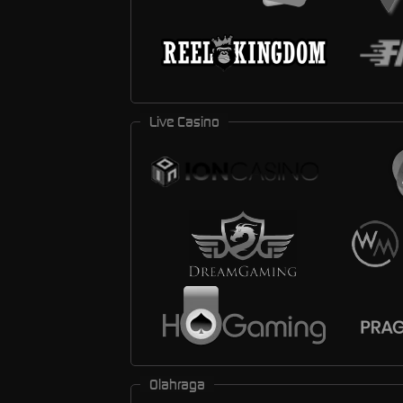
Live Casino
Olahraga