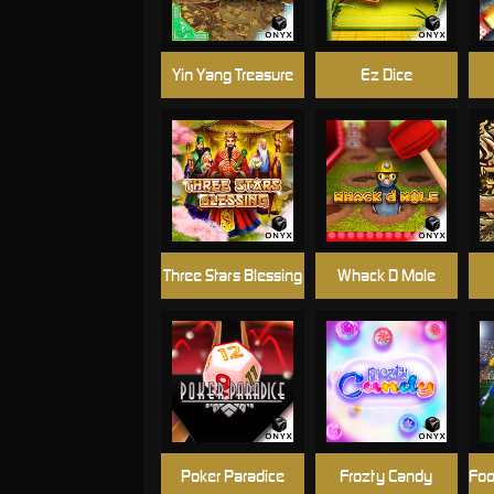
Yin Yang Treasure
Ez Dice
Three Stars Blessing
Whack D Mole
Poker Paradice
Frozty Candy