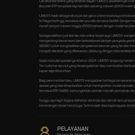
Cari situs slot online yang beneran bayar?
LIMO55
jawabannya! Di sini
Bocoran RTP terupdate tiap hari bikin peluang maxwin x5000 makin
LIMO55 hadir sebagai situs judi
slot gacor
online terpercaya di Indone
to Player) tertinggi, termasuk dari provider ternama Slot88. Dengan 
meraih jackpot maxwin hingga x5000 bahkan dengan modal taruhan yan
Sebagai platform judi slot dan toto online terpercaya, LIMO55 menja
mengantongi lisensi resmi dan berkolaborasi dengan penyedia game t
SBOBET untuk menghadirkan pengalaman bermain yang fair dan mengh
menjadi nilai lebih yang ditawarkan, didukung dengan ketersediaan link
Sejak memulai operasinya di tahun 2024, LIMO55 langsung meraih repu
Tim customer service yang berpengalaman siap memberikan bantuan m
kapan saja dibutuhkan.
Bagi para member baru, LIMO55 menyiapkan berbagai penawaran men
spesial yang bisa dimanfaatkan untuk meningkatkan modal bermain. Yang
termasuk RTP
Slot88
, memungkinkan pemain memilih permainan de
Tunggu apa lagi? Segera daftarkan diri Anda dan nikmati semua keuntu
kemenangan besar hari ini juga. Terima kasih atas kepercayaan Anda 
PELAYANAN
Keunggulan Pelayanan