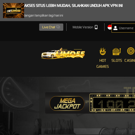
AKSES SITUS LEBIH MUDAH, SILAHKAN UNDUH APK VPN INI
Jangan tampilkan lagi hari ini
Live Chat
Mobile Version
HOT
SLOTS
CASIN
GAMES
I
7,190,