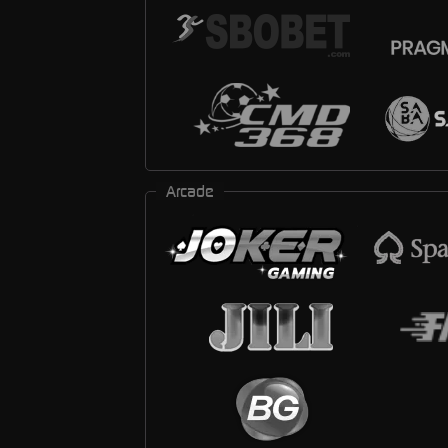
Arcade