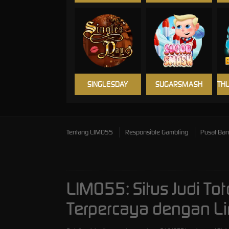
SINGLESDAY
SUGARSMASH
Tentang LIMO55
Responsible Gambling
Pusat Ban
LIMO55: Situs Judi Tot
Terpercaya dengan Lin