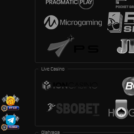
Live Casino
Olahraga