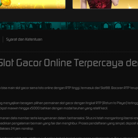
Syarat dan Ketentuan
 Slot Gacor Online Terpercaya d
 bisa main slot gacor sama toto online dengan RTP tinggi, termasuk dari Slot88. Bocoran RTP te
ng menyajikan beragam pilihan permainan slot gacor dengan tingkat RTP (Return to Player) tertin
ackpot maxwin hingga x5000 bahkan dengan modal taruhan yang relatif kecil.
eamanan data member serta kenyamanan dalam bertransaksi. Situs ini telah mengantongi lisensi r
dirkan pengalaman bermain yang fair dan menghibur. Proses pendaftaran yang simpel, deposit ins
 diakses 24 jam nonstop.