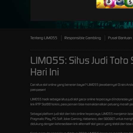
Tentang LIMO55
Responsible Gambling
Pusat Bantuan
LIMO55: Situs Judi Toto
Hari Ini
Cari situs slot online yang beneran bayar?
LIMO55
jawabannya! Di sini Anda
pas-pasan!
LIMO55 hadir sebagai situs judi
slot gacor
online terpercaya di Indonesia ya
link RTP Slot88 terkini, para pemain bisa memaksimalkan peluang meraih j
Sebagai platform judi slot dan toto online terpercaya, LIMO55 menjamin k
Pragmatic Play, PG Soft, Joker Gaming, Habanero, dan SBOBET untuk mengha
didukung dengan ketersediaan link alternatif slot gacor yang stabil dan bisa