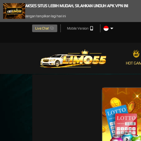
AKSES SITUS LEBIH MUDAH, SILAHKAN UNDUH APK VPN INI
Jangan tampilkan lagi hari ini
Live Chat
Mobile Version
HOT GA