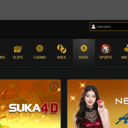
MES
SLOTS
CASINO
RACE
TOGEL
SPORTS
ARC
i