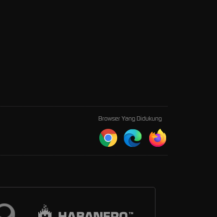
Browser Yang Didukung